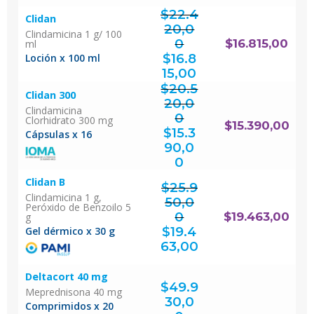
$
22.4
Clidan
20,0
Clindamicina 1 g/ 100
0
$
16.815,00
ml
El
precio
original
$
16.8
Loción x 100 ml
era:
$22.420,00.
El
precio
actual
15,00
es:
$16.815,00.
$
20.5
Clidan 300
20,0
Clindamicina
0
Clorhidrato 300 mg
El
$
15.390,00
precio
original
$
15.3
era:
Cápsulas x 16
$20.520,00.
90,0
El
precio
actual
0
es:
$15.390,00.
Clidan B
$
25.9
Clindamicina 1 g,
50,0
Peróxido de Benzoilo 5
0
$
19.463,00
g
El
precio
original
$
19.4
Gel dérmico x 30 g
era:
$25.950,00.
El
precio
actual
63,00
es:
$19.463,00.
Deltacort 40 mg
$
49.9
Meprednisona 40 mg
30,0
Comprimidos x 20