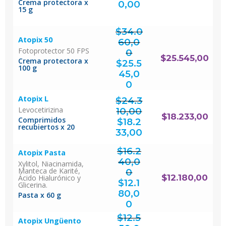
Crema protectora x
0,00
15 g
$
34.0
Atopix 50
60,0
Fotoprotector 50 FPS
0
El
$
25.545,00
precio
Crema protectora x
original
$
25.5
era:
$34.060,00.
100 g
45,0
El
precio
actual
0
es:
$25.545,00.
Atopix L
$
24.3
Levocetirizina
10,00
El
$
18.233,00
precio
Comprimidos
original
$
18.2
era:
$24.310,00.
recubiertos x 20
El
precio
actual
33,00
es:
$18.233,00.
$
16.2
Atopix Pasta
40,0
Xylitol, Niacinamida,
Manteca de Karité,
0
El
$
12.180,00
Ácido Hialurónico y
precio
original
$
12.1
era:
Glicerina.
$16.240,00.
80,0
Pasta x 60 g
El
precio
actual
0
es:
$12.180,00.
$
12.5
Atopix Ungüento