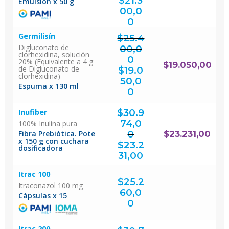
$
21.3
era:
Emulsion x 50 g
$28.400,00.
00,0
El
precio
actual
0
es:
$21.300,00.
Germilisín
$
25.4
Digluconato de
00,0
clorhexidina, solución
0
20% (Equivalente a 4 g
El
$
19.050,00
precio
de Digluconato de
original
$
19.0
era:
$25.400,00.
clorhexidina)
50,0
Espuma x 130 ml
El
precio
actual
0
es:
$19.050,00.
$
30.9
Inufiber
74,0
100% Inulina pura
0
Fibra Prebiótica. Pote
$
23.231,00
El
x 150 g con cuchara
precio
original
$
23.2
era:
$30.974,00.
dosificadora
El
precio
actual
31,00
es:
$23.231,00.
Itrac 100
$
25.2
Itraconazol 100 mg
60,0
Cápsulas x 15
0
Itrac 200