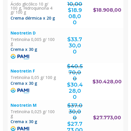
10,00
Ácido glicólico 10 g/
El
100 g, Hidroquinona 4
precio
original
$
18.9
$
18.908,00
era:
$25.210,00.
g/ 100 g
08,0
Crema dérmica x 20 g
El
precio
actual
0
es:
$18.908,00.
Neotretin D
$
33.7
Tretinoína 0,005 g/ 100
g
30,0
Crema x 30 g
0
$
40.5
Neotretin F
70,0
Tretinoína 0,05 g/ 100 g
0
El
$
30.428,00
precio
Crema x 30 g
original
$
30.4
era:
$40.570,00.
28,0
El
precio
actual
0
es:
$30.428,00.
$
37.0
Neotretin M
30,0
Tretinoína 0,025 g/ 100
g
0
$
27.773,00
El
Crema x 30 g
precio
original
$
27.7
era:
$37.030,00.
El
precio
actual
73,00
es: