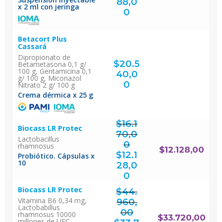
88,0
x 2 ml con jeringa
El
precio
actual
0
es:
$11.888,00.
Betacort Plus
Cassará
Dipropionato de
$
20.5
Betametasona 0,1 g/
100 g, Gentamicina 0,1
40,0
g/ 100 g, Miconazol
0
Nitrato 2 g/ 100 g
Crema dérmica x 25 g
$
16.1
Biocass LR Protec
70,0
Lactobacillus
0
rhamnosus
El
$
12.128,00
precio
original
$
12.1
era:
Probiótico. Cápsulas x
$16.170,00.
10
28,0
El
precio
actual
0
es:
$12.128,00.
Biocass LR Protec
$
44.
Vitamina B6 0,34 mg,
960,
Lactobabillus
00
rhamnosus 10000
El
$
33.720,00
precio
millones de UFC