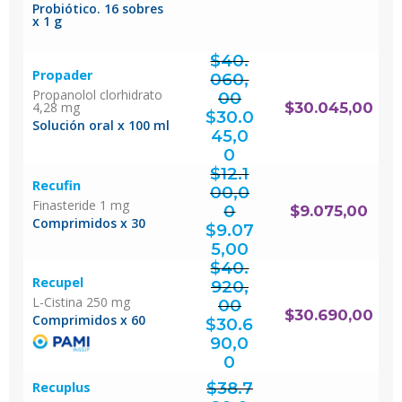
Probiótico. 16 sobres
x 1 g
$
40.
Propader
060,
Propanolol clorhidrato
00
4,28 mg
El
$
30.045,00
precio
original
$
30.0
era:
$40.060,00.
Solución oral x 100 ml
45,0
El
precio
actual
0
es:
$30.045,00.
$
12.1
Recufin
00,0
Finasteride 1 mg
0
$
9.075,00
El
Comprimidos x 30
precio
original
$
9.07
era:
$12.100,00.
El
precio
actual
5,00
es:
$9.075,00.
$
40.
Recupel
920,
L-Cistina 250 mg
00
El
$
30.690,00
precio
Comprimidos x 60
original
$
30.6
era:
$40.920,00.
90,0
El
precio
actual
0
es:
$30.690,00.
$
38.7
Recuplus