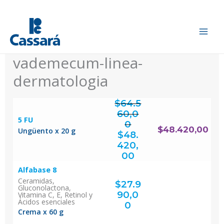
Ir
al
contenido
vademecum-linea-
dermatologia
$
64.5
60,0
5 FU
0
El
$
48.420,00
Ungüento x 20 g
precio
original
$
48.
era:
$64.560,00.
420,
El
precio
actual
00
es:
$48.420,00.
Alfabase 8
Ceramidas,
$
27.9
Gluconolactona,
90,0
Vitamina C, E, Retinol y
Ácidos esenciales
0
Crema x 60 g