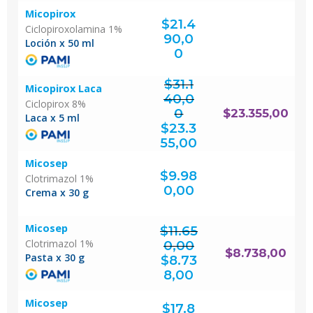
Micopirox
$
21.4
Ciclopiroxolamina 1%
90,0
Loción x 50 ml
0
$
31.1
Micopirox Laca
40,0
Ciclopirox 8%
0
$
23.355,00
Laca x 5 ml
El
precio
original
$
23.3
era:
$31.140,00.
El
precio
actual
55,00
es:
$23.355,00.
Micosep
$
9.98
Clotrimazol 1%
0,00
Crema x 30 g
Micosep
$
11.65
Clotrimazol 1%
0,00
El
$
8.738,00
precio
Pasta x 30 g
original
$
8.73
era:
$11.650,00.
El
precio
actual
8,00
es:
$8.738,00.
Micosep
$
17.8