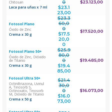
0
$
23.123,00
Chitosan
El
precio
original
$
23.1
Laca para uñas x 7 ml
era:
$30.830,00.
El
precio
actual
23,00
es:
$23.123,00.
$
23.3
60,0
Fotosol Plano
0
Óxido de Zinc
El
$
17.520,00
precio
original
$
17.5
era:
Crema x 30 g
$23.360,00.
20,0
El
precio
actual
0
es:
$17.520,00.
$
25.9
Fotosol Plano 50+
80,0
Óxido de Zinc, Dióxido
0
$
19.485,00
de Titanio
El
precio
original
$
19.4
Crema x 30 g
era:
$25.980,00.
El
precio
actual
85,00
es:
$19.485,00.
Fotosol Ultra 50+
$
21.4
Octiniltriazona, Uvinul
30,0
A, Tinosorb S,
0
$
16.073,00
Octinoxato, Tinosorb
El
M, Dióxido de Titanio
precio
original
$
16.0
era:
$21.430,00.
El
Crema x 50 g
precio
actual
73,00
es:
$16.073,00.
Fotosol Ultra 50+