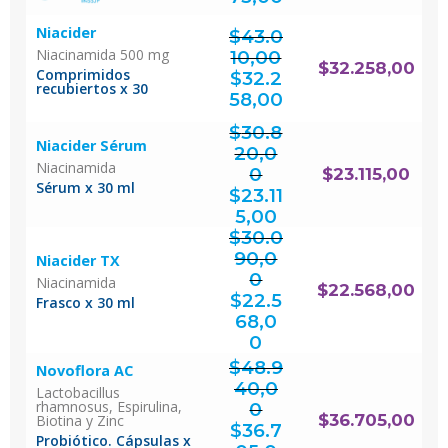
$27.773,00.
Niacider
$
43.0
Niacinamida 500 mg
10,00
El
$
32.258,00
precio
Comprimidos
original
$
32.2
era:
$43.010,00.
recubiertos x 30
El
precio
actual
58,00
es:
$32.258,00.
$
30.8
Niacider Sérum
20,0
Niacinamida
0
$
23.115,00
El
Sérum x 30 ml
precio
original
$
23.11
era:
$30.820,00.
El
precio
actual
5,00
es:
$23.115,00.
$
30.0
90,0
Niacider TX
0
Niacinamida
El
$
22.568,00
precio
original
$
22.5
era:
Frasco x 30 ml
$30.090,00.
68,0
El
precio
actual
0
es:
$22.568,00.
$
48.9
Novoflora AC
40,0
Lactobacillus
rhamnosus, Espirulina,
0
El
$
36.705,00
Biotina y Zinc
precio
original
$
36.7
era:
$48.940,00.
Probiótico. Cápsulas x