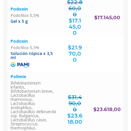
$
22.8
60,0
Podoxin
0
Podofilox 0,5%
El
$
17.145,00
precio
original
$
17.1
era:
Gel x 5 g
$22.860,00.
45,0
El
precio
actual
0
es:
$17.145,00.
Podoxin
$
21.9
Podofilox 0,5%
70,0
Solución tópica x 3,5
ml
0
Polimix
Bifidobacterium
infantis,
Bifidobacterium breve,
Lactobacillus
$
31.4
rhamnosus,
90,0
Lactobacillus
acidophilus,
0
$
23.618,00
Lactobacillus delbrueckii
El
precio
original
$
23.6
ssp. Bulgaricus,
era:
$31.490,00.
El
Lactobacillus casei,
precio
actual
18,00
es:
$23.618,00.
Streptococcus
thermophilus.