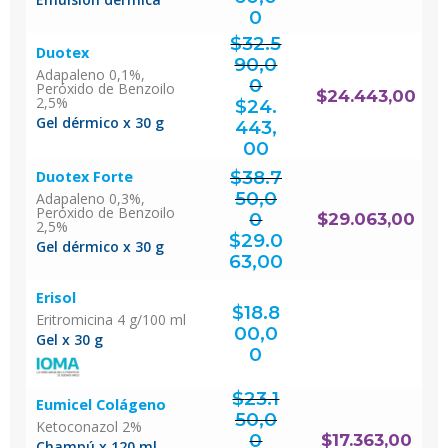
0
$
32.5
Duotex
90,0
Adapaleno 0,1%,
0
Peróxido de Benzoilo
El
$
24.443,00
precio
2,5%
original
$
24.
era:
$32.590,00.
Gel dérmico x 30 g
443,
El
precio
actual
00
es:
$24.443,00.
$
38.7
Duotex Forte
50,0
Adapaleno 0,3%,
Peróxido de Benzoilo
0
$
29.063,00
2,5%
El
precio
original
$
29.0
era:
$38.750,00.
Gel dérmico x 30 g
El
precio
actual
63,00
es:
$29.063,00.
Erisol
$
18.8
Eritromicina 4 g/100 ml
00,0
Gel x 30 g
0
$
23.1
Eumicel Colágeno
50,0
Ketoconazol 2%
0
$
17.363,00
Champú x 120 ml