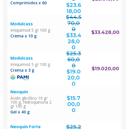
El
Comprimidos x 60
precio
original
$
23.6
era:
$31.490,00.
El
precio
actual
18,00
es:
$23.618,00.
$
44.5
70,0
Modulcass
0
Imiquimod 5 g/ 100 g
El
$
33.428,00
precio
original
$
33.4
era:
Crema x 10 g
$44.570,00.
28,0
El
precio
actual
0
es:
$33.428,00.
$
25.3
Modulcass
60,0
Imiquimod 5 g/ 100 g
0
El
$
19.020,00
precio
Crema x 3 g
original
$
19.0
era:
$25.360,00.
20,0
El
precio
actual
0
es:
$19.020,00.
Neoquin
$
15.7
Ácido glicólico 10 g/
100 g, Hidroquinona 2
00,0
g/ 100 g
0
Gel x 40 g
$
25.2
Neoquin Forte