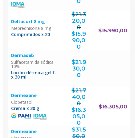
0
$
21.3
20,0
Deltacort 8 mg
0
Meprednisona 8 mg
El
$
15.990,00
precio
original
$
15.9
era:
Comprimidos x 20
$21.320,00.
90,0
El
precio
actual
0
es:
$15.990,00.
Dermaseb
$
21.9
Sulfacetamida sódica
10%
30,0
Loción dérmica gelif.
0
x 30 ml
$
21.7
Dermexane
40,0
Clobetasol
0
El
$
16.305,00
precio
Crema x 30 g
original
$
16.3
era:
$21.740,00.
05,0
El
precio
actual
0
es:
$16.305,00.
$
31.5
Dermexane
50,0