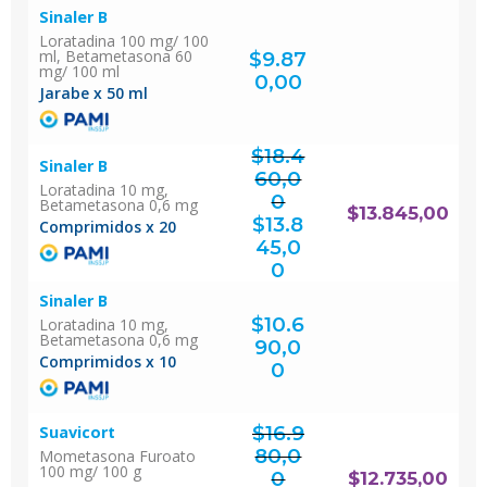
Sinaler B
Loratadina 100 mg/ 100
ml, Betametasona 60
$
9.87
mg/ 100 ml
0,00
Jarabe x 50 ml
$
18.4
Sinaler B
60,0
Loratadina 10 mg,
0
Betametasona 0,6 mg
El
$
13.845,00
precio
original
$
13.8
era:
Comprimidos x 20
$18.460,00.
45,0
El
precio
actual
0
es:
$13.845,00.
Sinaler B
$
10.6
Loratadina 10 mg,
Betametasona 0,6 mg
90,0
Comprimidos x 10
0
$
16.9
Suavicort
80,0
Mometasona Furoato
100 mg/ 100 g
0
$
12.735,00