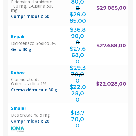
80,0
Piridoxina clorhidrato
100 mg, L-Cistina 500
0
$
29.085,00
mg
El
precio
original
$
29.0
era:
$38.780,00.
Comprimidos x 60
El
precio
actual
85,00
es:
$29.085,00.
$
36.8
90,0
Repak
0
Diclofenaco Sódico 3%
El
$
27.668,00
precio
original
$
27.6
era:
Gel x 30 g
$36.890,00.
68,0
El
precio
actual
0
es:
$27.668,00.
$
29.3
Rubox
70,0
Clorihidrato de
0
Oximetazolina 1%
El
$
22.028,00
precio
original
$
22.0
era:
$29.370,00.
Crema dérmica x 30 g
28,0
El
precio
actual
0
es:
$22.028,00.
Sinaler
$
13.7
Desloratadina 5 mg
20,0
Comprimidos x 20
0