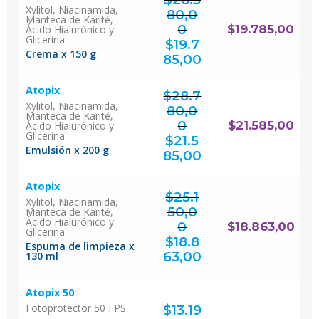
Xylitol, Niacinamida,
80,0
Manteca de Karité,
0
$
19.785,00
Ácido Hialurónico y
El
Glicerina.
precio
original
$
19.7
era:
$26.380,00.
El
Crema x 150 g
precio
actual
85,00
es:
$19.785,00.
Atopix
$
28.7
Xylitol, Niacinamida,
80,0
Manteca de Karité,
0
$
21.585,00
Ácido Hialurónico y
El
Glicerina.
precio
original
$
21.5
era:
$28.780,00.
El
Emulsión x 200 g
precio
actual
85,00
es:
$21.585,00.
Atopix
$
25.1
Xylitol, Niacinamida,
50,0
Manteca de Karité,
Ácido Hialurónico y
0
$
18.863,00
Glicerina.
El
precio
original
$
18.8
era:
$25.150,00.
Espuma de limpieza x
El
precio
actual
63,00
130 ml
es:
$18.863,00.
Atopix 50
Fotoprotector 50 FPS
$
13.19