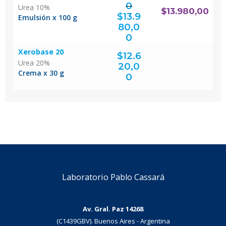
0
Urea 10%
El
$
13.980,00
precio
original
$
13.9
era:
Emulsión x 100 g
$18.640,00.
80,0
El
precio
actual
0
es:
$13.980,00.
Xerobase 20
$
12.6
Urea 20%
20,0
Crema x 30 g
0
Laboratorio Pablo Cassará
Av. Gral. Paz 14268
(C1439GBV). Buenos Aires - Argentina