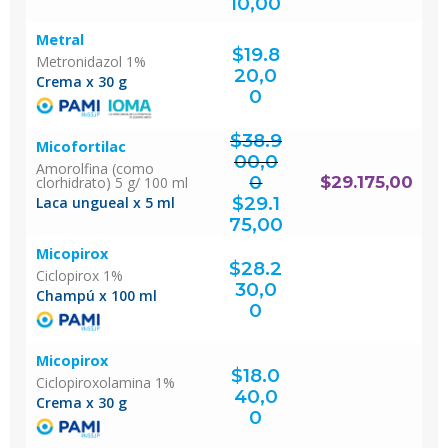
actual
10,00
es:
$14.910,00.
Metral
$
19.8
Metronidazol 1%
20,0
Crema x 30 g
0
$
38.9
Micofortilac
00,0
Amorolfina (como
0
$
29.175,00
clorhidrato) 5 g/ 100 ml
El
precio
original
$
29.1
Laca ungueal x 5 ml
era:
$38.900,00.
El
precio
actual
75,00
es:
$29.175,00.
Micopirox
$
28.2
Ciclopirox 1%
30,0
Champú x 100 ml
0
Micopirox
$
18.0
Ciclopiroxolamina 1%
40,0
Crema x 30 g
0