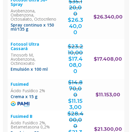
$
35.1
Spray
20,0
Avobenzona,
0
Oxibenzona,
El
$
26.340,00
precio
Octosalato, Octocrileno
original
$
26.3
era:
$35.120,00.
Spray continuo x 150
40,0
ml/135 g
El
precio
actual
0
es:
$26.340,00.
Fotosol Ultra
$
23.2
Cassará
10,00
Tinosorb M,
El
precio
original
$
17.4
$
17.408,00
Avobenzona,
era:
$23.210,00.
Octinoxoato
08,0
El
Emulsión x 100 ml
precio
actual
0
es:
$17.408,00.
$
14.8
Fusimed
70,0
Ácido Fusídico 2%
0
$
11.153,00
Crema x 15 g
El
precio
original
$
11.15
era:
$14.870,00.
El
precio
actual
3,00
es:
$11.153,00.
$
28.4
Fusimed B
00,0
Ácido Fusídico 2%,
0
Betametasona 0,2%
El
$
21.300,00
precio
original