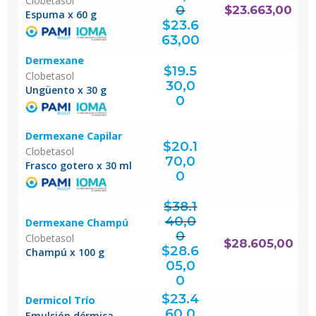
Clobetasol
0
$
23.663,00
Espuma x 60 g
El
precio
original
$
23.6
era:
$31.550,00.
El
precio
actual
63,00
es:
$23.663,00.
Dermexane
$
19.5
Clobetasol
30,0
Ungüento x 30 g
0
Dermexane Capilar
$
20.1
Clobetasol
70,0
Frasco gotero x 30 ml
0
$
38.1
40,0
Dermexane Champú
0
Clobetasol
El
$
28.605,00
precio
original
$
28.6
era:
Champú x 100 g
$38.140,00.
05,0
El
precio
actual
0
es:
$28.605,00.
$
23.4
Dermicol Trío
60,0
Emulsión dérmica