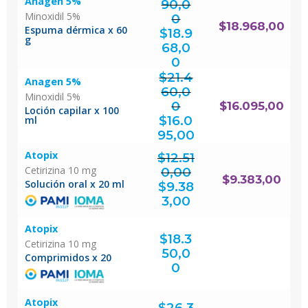
Anagen 5%
90,0
Minoxidil 5%
0
El
$
18.968,00
precio
Espuma dérmica x 60
original
$
18.9
era:
$25.290,00.
g
68,0
El
precio
actual
0
es:
$18.968,00.
$
21.4
Anagen 5%
60,0
Minoxidil 5%
0
$
16.095,00
Loción capilar x 100
El
precio
original
$
16.0
ml
era:
$21.460,00.
El
precio
actual
95,00
es:
$16.095,00.
Atopix
$
12.51
Cetirizina 10 mg
0,00
El
$
9.383,00
precio
Solución oral x 20 ml
original
$
9.38
era:
$12.510,00.
El
precio
actual
3,00
es:
$9.383,00.
Atopix
$
18.3
Cetirizina 10 mg
50,0
Comprimidos x 20
0
Atopix
$
26.3