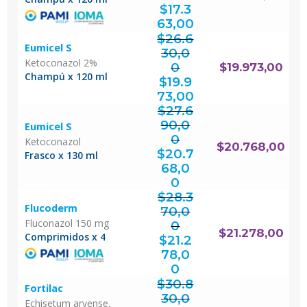
El
precio
original
$
17.3
era:
$23.150,00.
El
precio
actual
63,00
es:
$17.363,00.
$
26.6
Eumicel S
30,0
Ketoconazol 2%
0
$
19.973,00
El
Champú x 120 ml
precio
original
$
19.9
era:
$26.630,00.
El
precio
actual
73,00
es:
$19.973,00.
$
27.6
90,0
Eumicel S
0
Ketoconazol
El
$
20.768,00
precio
original
$
20.7
era:
Frasco x 130 ml
$27.690,00.
68,0
El
precio
actual
0
es:
$20.768,00.
$
28.3
Flucoderm
70,0
Fluconazol 150 mg
0
El
$
21.278,00
precio
Comprimidos x 4
original
$
21.2
era:
$28.370,00.
78,0
El
precio
actual
0
es:
$21.278,00.
$
30.8
Fortilac
30,0
Echisetum arvense,