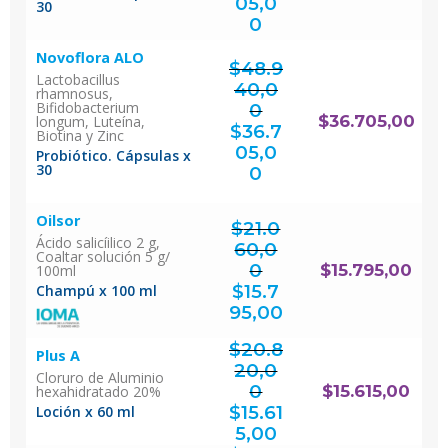
05,0
30
El
precio
actual
0
es:
$36.705,00.
Novoflora ALO
$
48.9
Lactobacillus
40,0
rhamnosus,
Bifidobacterium
0
El
$
36.705,00
longum, Luteína,
precio
original
$
36.7
era:
Biotina y Zinc
$48.940,00.
05,0
Probiótico. Cápsulas x
El
precio
30
actual
0
es:
$36.705,00.
Oilsor
$
21.0
Ácido salicíilico 2 g,
60,0
Coaltar solución 5 g/
0
$
15.795,00
100ml
El
precio
original
$
15.7
Champú x 100 ml
era:
$21.060,00.
El
precio
actual
95,00
es:
$15.795,00.
$
20.8
Plus A
20,0
Cloruro de Aluminio
0
$
15.615,00
hexahidratado 20%
El
precio
original
$
15.61
Loción x 60 ml
era:
$20.820,00.
El
precio
actual
5,00
es:
$15.615,00.