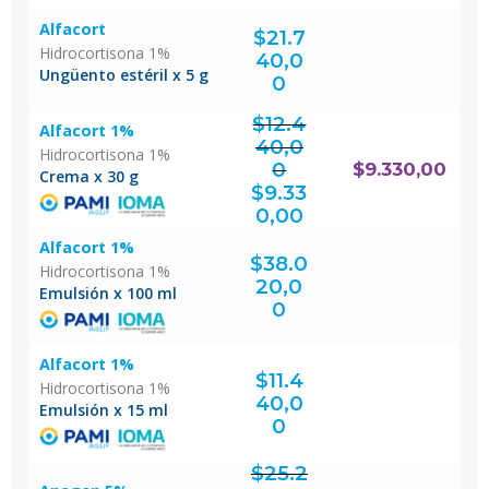
Alfacort
$
21.7
Hidrocortisona 1%
40,0
Ungüento estéril x 5 g
0
$
12.4
Alfacort 1%
40,0
Hidrocortisona 1%
0
$
9.330,00
Crema x 30 g
El
precio
original
$
9.33
era:
$12.440,00.
El
precio
actual
0,00
es:
$9.330,00.
Alfacort 1%
$
38.0
Hidrocortisona 1%
20,0
Emulsión x 100 ml
0
Alfacort 1%
$
11.4
Hidrocortisona 1%
40,0
Emulsión x 15 ml
0
$
25.2