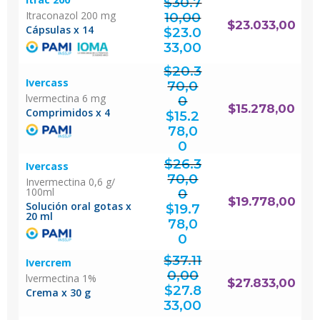
$
30.7
Itraconazol 200 mg
10,00
El
$
23.033,00
precio
Cápsulas x 14
original
$
23.0
era:
$30.710,00.
El
precio
actual
33,00
es:
$23.033,00.
$
20.3
Ivercass
70,0
lvermectina 6 mg
0
El
$
15.278,00
precio
Comprimidos x 4
original
$
15.2
era:
$20.370,00.
78,0
El
precio
actual
0
es:
$15.278,00.
$
26.3
Ivercass
70,0
Invermectina 0,6 g/
100ml
0
El
$
19.778,00
precio
Solución oral gotas x
original
$
19.7
era:
$26.370,00.
20 ml
78,0
El
precio
actual
0
es:
$19.778,00.
$
37.11
Ivercrem
0,00
lvermectina 1%
El
$
27.833,00
precio
original
$
27.8
era:
Crema x 30 g
$37.110,00.
El
precio
actual
33,00
es:
$27.833,00.