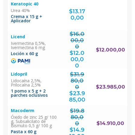
Keratopic 40
Urea 40%
$
13.17
Crema x 15 g +
0,00
Aplicador
$
16.0
Licend
00,0
Ivermectina 0,5%,
0
Ivermectina 6 mg
El
$
12.000,00
precio
original
$
12.0
era:
Loción x 60 g
$16.000,00.
00,0
El
precio
actual
0
es:
$12.000,00.
$
31.9
Lidopril
80,0
Lidocaína 2,5%,
Prilocaína 2,5%
0
$
23.985,00
El
1 pomo x 5 g + 2
precio
original
$
23.9
era:
$31.980,00.
parches oclusivos
El
precio
actual
85,00
es:
$23.985,00.
$
19.8
Macoderm
80,0
Óxido de zinc 25 g/ 100
g, Subsalicilato de
0
$
14.910,00
Bismuto 0,5 g/ 100 g
El
precio
original
$
14.9
era:
$19.880,00.
Pasta x 60 g
El
precio