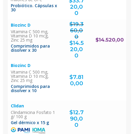
original
$
33.7
era:
$44.960,00.
Probiótico. Cápsulas x
20,0
30
El
precio
actual
0
es:
$33.720,00.
$
19.3
Biozinc D
60,0
Vitamina C 500 mg,
Vitamina D 10 mcg,
0
El
$
14.520,00
Zinc 25 mg
precio
original
$
14.5
era:
$19.360,00.
Comprimidos para
20,0
disolver x 30
El
precio
actual
0
es:
$14.520,00.
Biozinc D
Vitamina C 500 mg,
Vitamina D 10 mcg,
$
7.81
Zinc 25 mg
0,00
Comprimidos para
disolver x 10
Clidan
$
12.7
Clindamicina Fosfato 1
g/ 100 g
90,0
Gel dérmico x 15 g
0