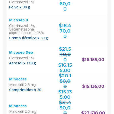
Clotrimazol 1%
60,0
Polvo x 30 g
0
Micosep B
$
18.4
Clotrimazol 1%,
Betametasona
70,0
(dipropionato) 0,05%
0
Crema dérmica x 30 g
$
21.5
Micosep Deo
40,0
Clotrimazol 1%
0
$
16.155,00
El
Aerosol x 110 g
precio
original
$
16.15
era:
$21.540,00.
El
precio
actual
5,00
es:
$16.155,00.
$
20.1
Minocass
80,0
Minoxidil 2,5 mg
0
$
15.135,00
El
Comprimidos x 30
precio
original
$
15.13
era:
$20.180,00.
El
precio
actual
5,00
es:
$15.135,00.
$
31.4
Minocass
90,0
Minoxidil 2,5 mg
0
$
23.618,00