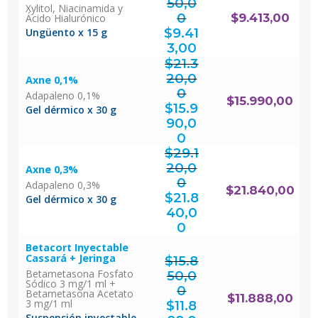
50,0
Xylitol, Niacinamida y
0
$
9.413,00
Ácido Hialurónico
El
precio
original
$
9.41
Ungüento x 15 g
era:
$12.550,00.
El
precio
actual
3,00
es:
$9.413,00.
$
21.3
20,0
Axne 0,1%
0
Adapaleno 0,1%
El
$
15.990,00
precio
original
$
15.9
era:
Gel dérmico x 30 g
$21.320,00.
90,0
El
precio
actual
0
es:
$15.990,00.
$
29.1
20,0
Axne 0,3%
0
Adapaleno 0,3%
El
$
21.840,00
precio
original
$
21.8
era:
Gel dérmico x 30 g
$29.120,00.
40,0
El
precio
actual
0
es:
$21.840,00.
Betacort Inyectable
Cassará + Jeringa
$
15.8
Betametasona Fosfato
50,0
Sódico 3 mg/1 ml +
0
Betametasona Acetato
El
$
11.888,00
precio
3 mg/1 ml
original
$
11.8
era:
$15.850,00.
Suspensión inyectable