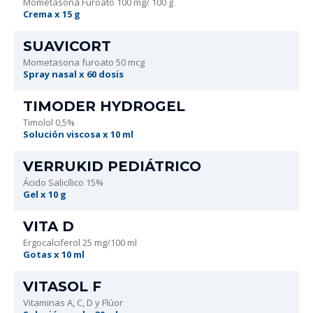
Mometasona Furoato 100 mg/ 100 g
Crema x 15 g
SUAVICORT
Mometasona furoato 50 mcg
Spray nasal x 60 dosis
TIMODER HYDROGEL
Timolol 0,5%
Solución viscosa x 10 ml
VERRUKID PEDIÁTRICO
Ácido Salicílico 15%
Gel x 10 g
VITA D
Ergocalciferol 25 mg/100 ml
Gotas x 10 ml
VITASOL F
Vitaminas A, C, D y Flúor