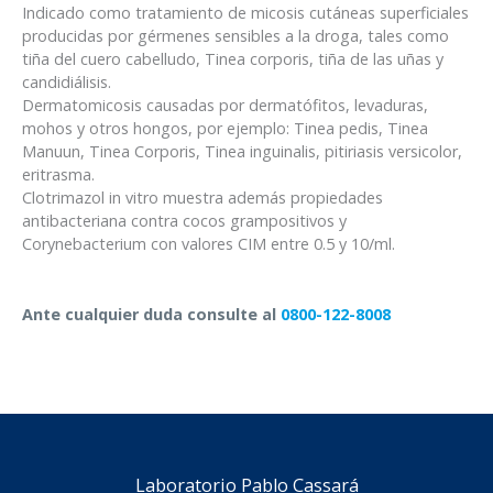
Indicado como tratamiento de micosis cutáneas superficiales
producidas por gérmenes sensibles a la droga, tales como
tiña del cuero cabelludo, Tinea corporis, tiña de las uñas y
candidiálisis.
Dermatomicosis causadas por dermatófitos, levaduras,
mohos y otros hongos, por ejemplo: Tinea pedis, Tinea
Manuun, Tinea Corporis, Tinea inguinalis, pitiriasis versicolor,
eritrasma.
Clotrimazol in vitro muestra además propiedades
antibacteriana contra cocos grampositivos y
Corynebacterium con valores CIM entre 0.5 y 10/ml.
Ante cualquier duda consulte al
0800-122-8008
Laboratorio Pablo Cassará