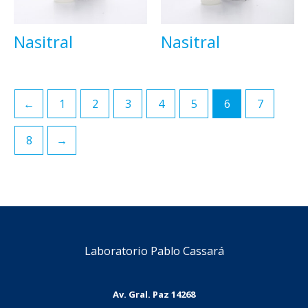
Nasitral
Nasitral
←
1
2
3
4
5
6
7
8
→
Laboratorio Pablo Cassará
Av. Gral. Paz 14268