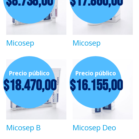
$
8.738,00
$
17.860,00
Micosep
Micosep
Precio público
Precio público
$
18.470,00
$
16.155,00
Micosep B
Micosep Deo