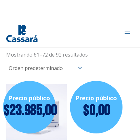
Ir
Inicio
/
Pediatría
/ Página 6
al
Pediatría
contenido
Mostrando 61–72 de 92 resultados
Precio público
Precio público
$
23.985,00
$
0,00