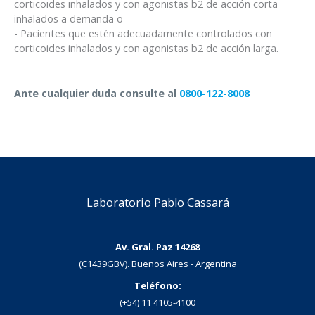
corticoides inhalados y con agonistas b2 de acción corta
inhalados a demanda o
- Pacientes que estén adecuadamente controlados con
corticoides inhalados y con agonistas b2 de acción larga.
Ante cualquier duda consulte al
0800-122-8008
Laboratorio Pablo Cassará
Av. Gral. Paz 14268
(C1439GBV). Buenos Aires - Argentina
Teléfono:
(+54) 11 4105-4100