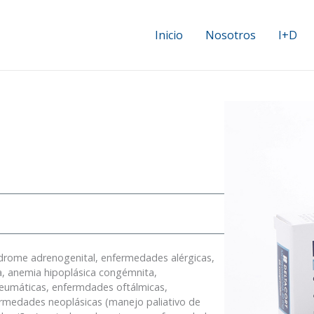
Inicio
Nosotros
I+D
indrome adrenogenital, enfermedades alérgicas,
a, anemia hipoplásica congémnita,
eumáticas, enfermdades oftálmicas,
ermedades neoplásicas (manejo paliativo de