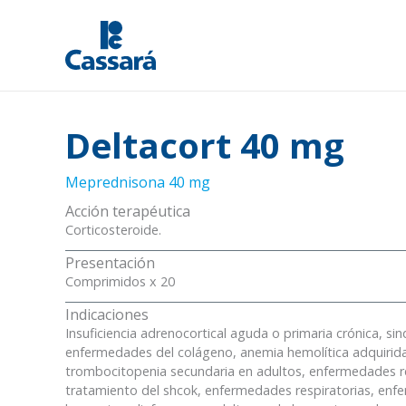
Ir
al
contenido
Deltacort 40 mg
Meprednisona 40 mg
Acción terapéutica
Corticosteroide.
Presentación
Comprimidos x 20
Indicaciones
Insuficiencia adrenocortical aguda o primaria crónica, s
enfermedades del colágeno, anemia hemolítica adquirid
trombocitopenia secundaria en adultos, enfermedades r
tratamiento del shcok, enfermedades respiratorias, enf