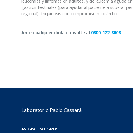
leucemias y linfomas en adultos, y de leucemia aguda e
gastrointestinales (para ayudar al paciente a superar perío
regional), triquinosis con compromiso miocárdico.
Ante cualquier duda consulte al
0800-122-8008
Laboratorio Pablo Cassará
Av. Gral. Paz 14268