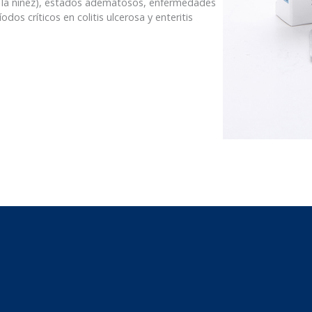
n la niñez), estados adematosos, enfermedades
dos críticos en colitis ulcerosa y enteritis