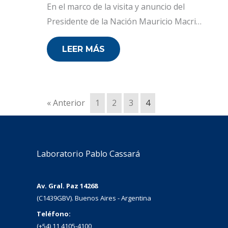
En el marco de la visita y anuncio del
Presidente de la Nación Mauricio Macri…
LEER MÁS
« Anterior
1
2
3
4
Laboratorio Pablo Cassará
Av. Gral. Paz 14268
(C1439GBV). Buenos Aires - Argentina
Teléfono:
(+54) 11 4105-4100