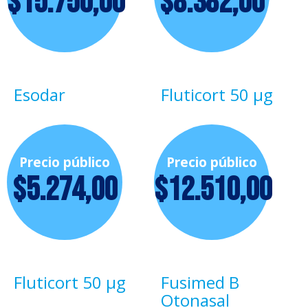
$
15.750,00
$
8.382,00
Esodar
Fluticort 50 µg
Precio público
Precio público
$
5.274,00
$
12.510,00
Fluticort 50 µg
Fusimed B
Otonasal