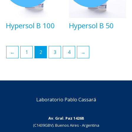
Hypersol B 100
Hypersol B 50
←
1
2
3
4
→
Laboratorio Pablo Cassará
Av. Gral. Paz 14268
(C1439GBV). Buenos Aires - Argentina