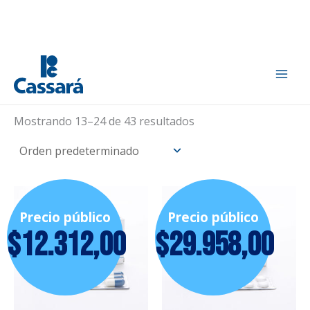
Ir
Inicio
/
Otorrinolaringología
/ Página 2
al
Otorrinolaringología
contenido
Mostrando 13–24 de 43 resultados
Precio público
Precio público
$
12.312,00
$
29.958,00