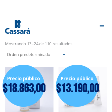
Ir
Inicio
/
Dermatología
/ Página 2
al
Dermatología
contenido
Mostrando 13–24 de 110 resultados
Precio público
Precio público
$
18.863,00
$
13.190,00