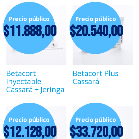
Precio público
Precio público
$
11.888,00
$
20.540,00
Betacort
Betacort Plus
Inyectable
Cassará
Cassará + Jeringa
Precio público
Precio público
$
12.128,00
$
33.720,00