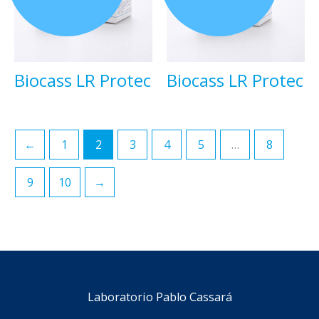
Biocass LR Protec
Biocass LR Protec
←
1
2
3
4
5
…
8
9
10
→
Laboratorio Pablo Cassará