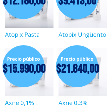
$
12.180,00
$
9.413,00
Atopix Pasta
Atopix Ungüento
Precio público
Precio público
$
15.990,00
$
21.840,00
Axne 0,1%
Axne 0,3%