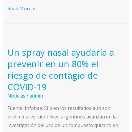
Resultados
Read More »
alentadores,
pero
todavía
preliminares,
Un spray nasal ayudaría a
de
un
prevenir en un 80% el
ensayo
riesgo de contagio de
con
COVID-19
un
spray
Noticias
/
admin
nasal
Fuente: Infobae. Si bien los resultados aún son
para
preliminares, científicos argentinos avanzan en la
prevenir
investigación del uso de un compuesto químico en
COVID-