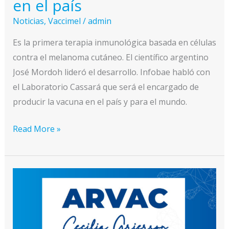
en el país
Noticias
,
Vaccimel
/
admin
Es la primera terapia inmunológica basada en células
contra el melanoma cutáneo. El científico argentino
José Mordoh lideró el desarrollo. Infobae habló con
el Laboratorio Cassará que será el encargado de
producir la vacuna en el país y para el mundo.
Los
Read More »
detalles
de
la
primera
vacuna
argentina