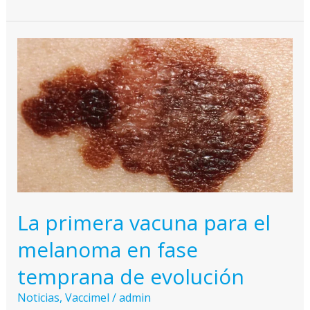
la
vacuna
contra
el
melanoma
y
después
de
30
años
está
La primera vacuna para el
en
melanoma en fase
etapa
final
temprana de evolución
Noticias
,
Vaccimel
/
admin