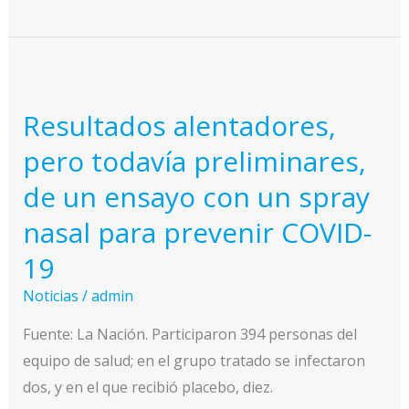
es
la
carragenina,
el
Resultados alentadores,
spray
nasal
pero todavía preliminares,
que
de un ensayo con un spray
podría
nasal para prevenir COVID-
prevenir
el
19
coronavirus
Noticias
/
admin
Fuente: La Nación. Participaron 394 personas del
equipo de salud; en el grupo tratado se infectaron
dos, y en el que recibió placebo, diez.