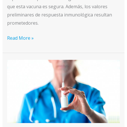
que esta vacuna es segura. Además, los valores
preliminares de respuesta inmunológica resultan
prometedores.
ARVAC
Read More »
Cecilia
Grierson
–
Vacuna
proteica
contra
COVID-
19
en
Fase