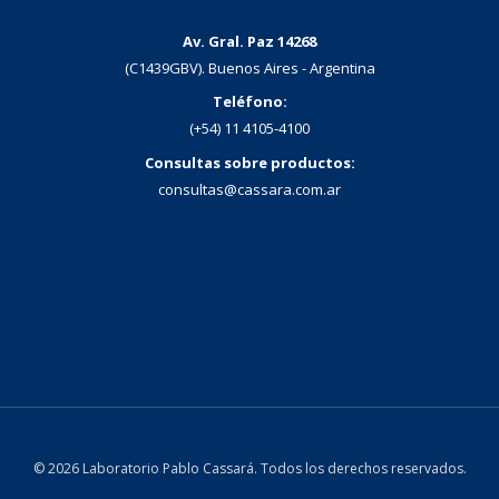
del
COVID-
Av. Gral. Paz 14268
(C1439GBV). Buenos Aires - Argentina
19
Teléfono:
ha
(+54) 11 4105-4100
dado
Consultas sobre productos:
resultados
consultas@cassara.com.ar
positivos
© 2026 Laboratorio Pablo Cassará. Todos los derechos reservados.