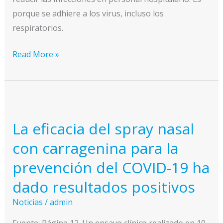
de
porque se adhiere a los virus, incluso los
COVID-
respiratorios.
19
Un
Read More »
spray
nasal
resultó
eficaz
La eficacia del spray nasal
para
prevenir
con carragenina para la
el
prevención del COVID-19 ha
COVID-
dado resultados positivos
19
Noticias
/
admin
Fuente: Página 12. Un ensayo clínico realizado en 10