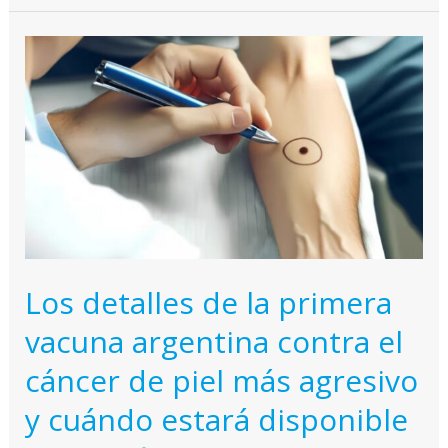
mercado
una
vacuna
argentina
contra
el
cáncer
de
piel
más
Los detalles de la primera
agresivo
vacuna argentina contra el
cáncer de piel más agresivo
y cuándo estará disponible