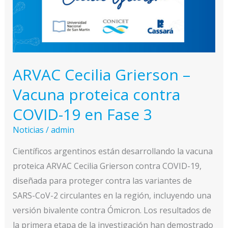
contra
el
cáncer
de
piel
ARVAC Cecilia Grierson –
más
Vacuna proteica contra
agresivo
y
COVID-19 en Fase 3
cuándo
Noticias
/
admin
estará
disponible
Científicos argentinos están desarrollando la vacuna
en
proteica ARVAC Cecilia Grierson contra COVID-19,
el
diseñada para proteger contra las variantes de
país
SARS-CoV-2 circulantes en la región, incluyendo una
versión bivalente contra Ómicron. Los resultados de
la primera etapa de la investigación han demostrado