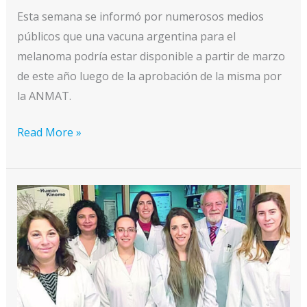
Esta semana se informó por numerosos medios
públicos que una vacuna argentina para el
melanoma podría estar disponible a partir de marzo
de este año luego de la aprobación de la misma por
la ANMAT.
La
Read More »
primera
vacuna
para
el
melanoma
en
fase
temprana