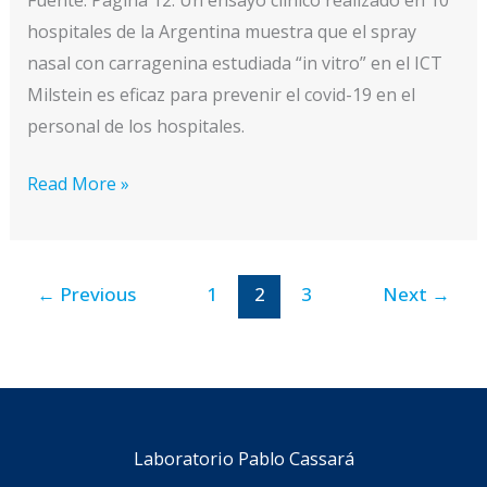
hospitales de la Argentina muestra que el spray
nasal con carragenina estudiada “in vitro” en el ICT
Milstein es eficaz para prevenir el covid-19 en el
personal de los hospitales.
La
Read More »
eficacia
del
spray
←
Previous
1
2
3
Next
→
nasal
con
carragenina
para
la
Laboratorio Pablo Cassará
prevención