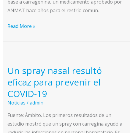
base a carragenina, un medicamento aprobado por
19
ANMAT hace años para el resfrío común.
Un
Read More »
spray
nasal
ayudaría
a
Un spray nasal resultó
prevenir
en
eficaz para prevenir el
un
COVID-19
80%
Noticias
/
admin
el
riesgo
Fuente: Ámbito. Los primeros resultados de un
de
estudio mostró que un spray con carregina ayudó a
contagio
reducir las infecciones en personal hospitalario. Es